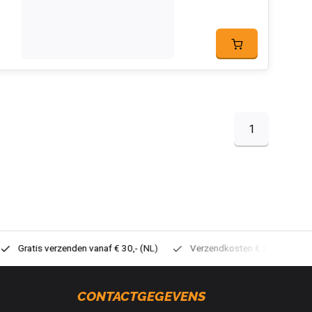
1
tis verzenden vanaf € 30,- (NL)
Verzendkosten € 2,95 (NL)
Sne
CONTACTGEGEVENS