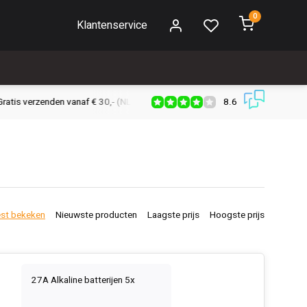
0
Klantenservice
8.6
s verzenden vanaf € 30,- (NL)
Verzendkosten € 2,95 (NL)
Snell
st bekeken
Nieuwste producten
Laagste prijs
Hoogste prijs
27A Alkaline batterijen 5x