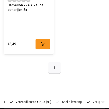
Camelion 27A Alkaline
batterijen 5x
€3,49
1
Verzendkosten € 2,95 (NL)
Snelle levering
Veilig betalen (