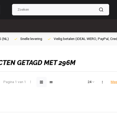
ilig betalen (iDEAL WERO, PayPal, Credit card of Achteraf betalen)
Gra
TEN GETAGD MET 296M
Pagina 1 van 1
Mee