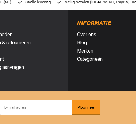
eilig betalen (iDEAL WERO, PayPal, Credit card of Achteraf betalen)
G
INFORMATIE
hoden
Over ons
 & retourneren
Blog
Merken
nt
Categorieën
g aanvragen
Abonneer