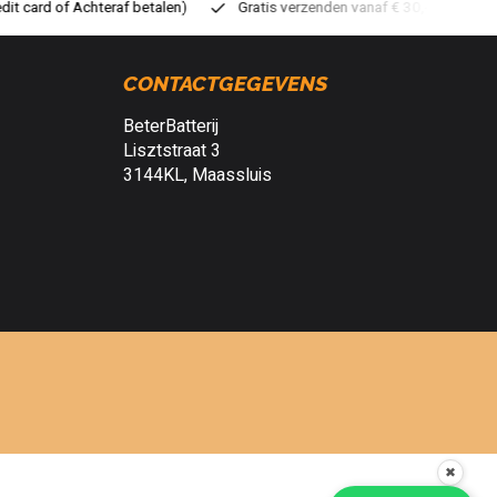
ratis verzenden vanaf € 30,- (NL)
Verzendkosten € 2,95 (NL)
S
CONTACTGEGEVENS
BeterBatterij
Lisztstraat 3
3144KL, Maassluis
✖