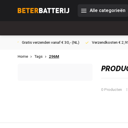
Alle categorieën
 30,- (NL)
Verzendkosten € 2,95 (NL)
Snelle levering
Ve
Home
Tags
296M
PRODUC
0 Producten