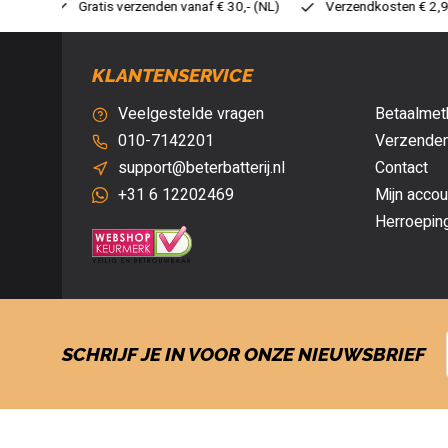
 30,- (NL)
Verzendkosten € 2,95 (NL)
Snelle levering
V
KLANTENSERVICE
Veelgestelde vragen
Betaalmet
010-7142201
Verzenden
support@beterbatterij.nl
Contact
+31 6 12202469
Mijn accou
Herroepin
SCHRIJF JE IN VOOR ONZE NIEUWSBRIEF