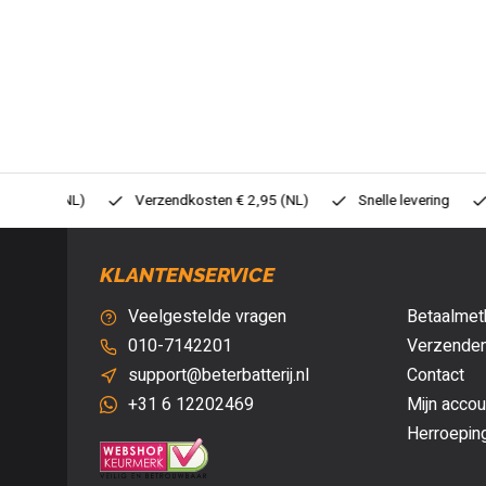
0,- (NL)
Verzendkosten € 2,95 (NL)
Snelle levering
Veil
KLANTENSERVICE
Veelgestelde vragen
Betaalmet
010-7142201
Verzenden
support@beterbatterij.nl
Contact
+31 6 12202469
Mijn accou
Herroepin