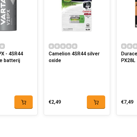
PX - 4SR44
Camelion 4SR44 silver
Durace
e batterij
oxide
PX28L 
€2,49
€7,49