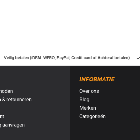
ig betalen (iDEAL WERO, PayPal, Credit card of Achteraf betalen)
Gra
INFORMATIE
hoden
Over ons
 & retourneren
Blog
Merken
nt
Categorieën
g aanvragen