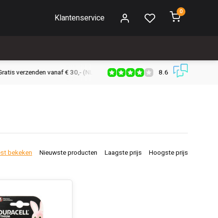
0
Klantenservice
8.6
s verzenden vanaf € 30,- (NL)
Verzendkosten € 2,95 (NL)
Snell
st bekeken
Nieuwste producten
Laagste prijs
Hoogste prijs