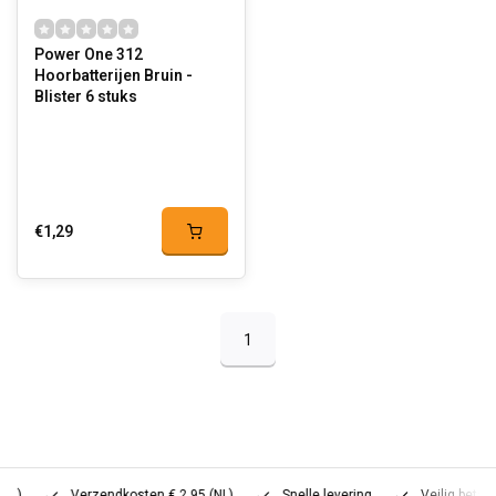
Power One 312
Hoorbatterijen Bruin -
Blister 6 stuks
€1,29
1
Verzendkosten € 2,95 (NL)
Snelle levering
Veilig betalen (