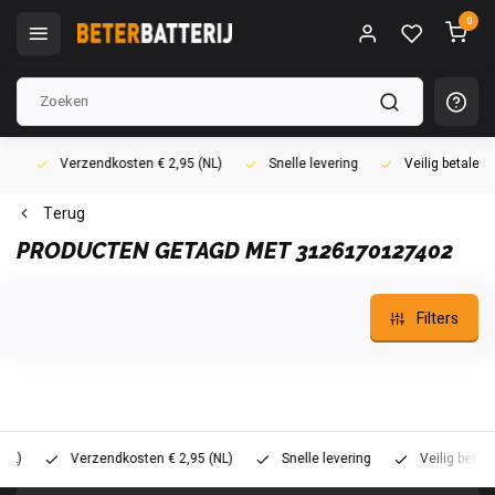
0
Verzendkosten € 2,95 (NL)
Snelle levering
Veilig betalen (i
Terug
PRODUCTEN GETAGD MET 3126170127402
Filters
Verzendkosten € 2,95 (NL)
Snelle levering
Veilig betalen (