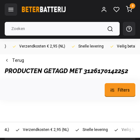
0
)
Verzendkosten € 2,95 (NL)
Snelle levering
Veilig betalen (
Terug
PRODUCTEN GETAGD MET 3126170142252
Filters
L)
Verzendkosten € 2,95 (NL)
Snelle levering
Veilig betalen