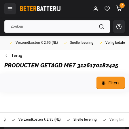
0
Verzendkosten € 2,95 (NL)
Snelle levering
Veilig betalen (i
Terug
PRODUCTEN GETAGD MET 3126170182425
Filters
Verzendkosten € 2,95 (NL)
Snelle levering
Veilig betalen (