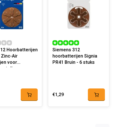
312 Hoorbatterijen
Siemens 312
 Zinc-Air
hoorbatterijen Signia
ijen voor
PR41 Bruin - 6 stuks
estellen
€1,29