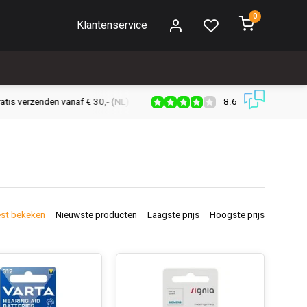
0
Klantenservice
8.6
s verzenden vanaf € 30,- (NL)
Verzendkosten € 2,95 (NL)
Snell
st bekeken
Nieuwste producten
Laagste prijs
Hoogste prijs