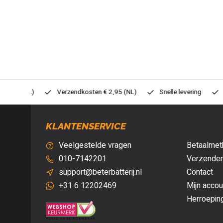
0,- (NL)
Verzendkosten € 2,95 (NL)
Snelle levering
Veil
KLANTENSERVICE
Veelgestelde vragen
Betaalmet
010-7142201
Verzenden
support@beterbatterij.nl
Contact
+31 6 12202469
Mijn accou
Herroepin