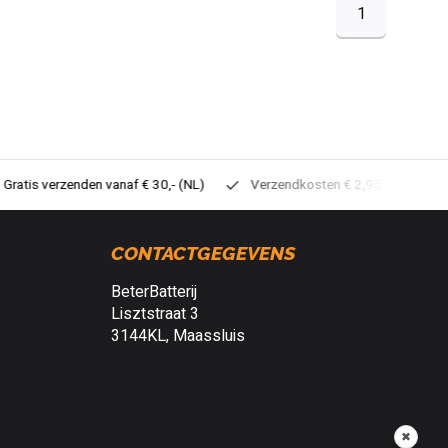
1
tis verzenden vanaf € 30,- (NL)
Verzendkosten € 2,95 (NL)
Sne
CONTACTGEGEVENS
BeterBatterij
Lisztstraat 3
3144KL, Maassluis
✖