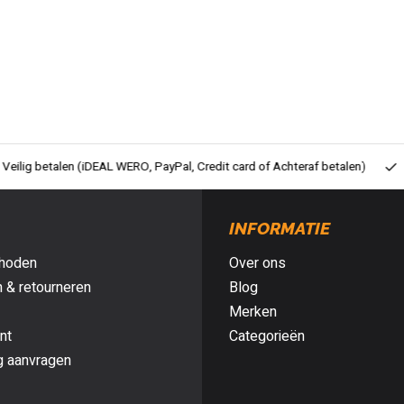
ig betalen (iDEAL WERO, PayPal, Credit card of Achteraf betalen)
Gra
INFORMATIE
hoden
Over ons
 & retourneren
Blog
Merken
nt
Categorieën
g aanvragen