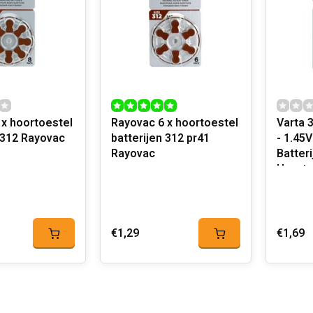
 x hoortoestel
Rayovac 6 x hoortoestel
Varta 
 312 Rayovac
batterijen 312 pr41
- 1.45V
Rayovac
Batter
Hoorto
€1,29
€1,69