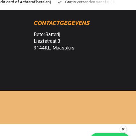
ratis verzenden vanaf € 30,- (NL)
Verzendkosten € 2,95 (NL)
S
CONTACTGEGEVENS
BeterBatterij
Lisztstraat 3
3144KL, Maassluis
✖