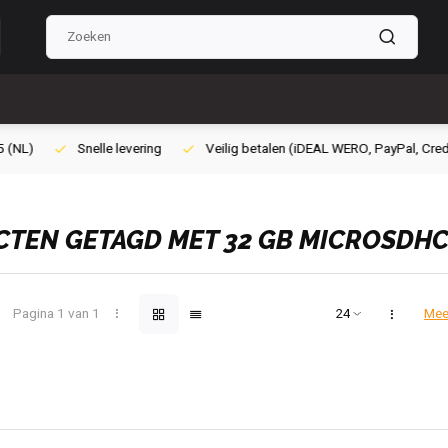
ilig betalen (iDEAL WERO, PayPal, Credit card of Achteraf betalen)
Gra
TEN GETAGD MET 32 GB MICROSDH
Pagina 1 van 1
Mee