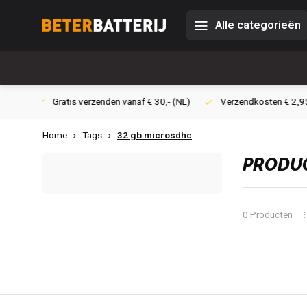
Alle categorieën
 30,- (NL)
Verzendkosten € 2,95 (NL)
Snelle levering
Ve
Home
Tags
32 gb microsdhc
PRODUC
0 Producten