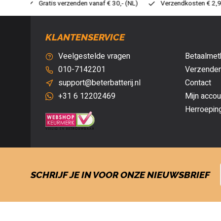
 30,- (NL)
Verzendkosten € 2,95 (NL)
Snelle levering
V
KLANTENSERVICE
Veelgestelde vragen
Betaalmet
010-7142201
Verzenden
support@beterbatterij.nl
Contact
+31 6 12202469
Mijn accou
Herroepin
SCHRIJF JE IN VOOR ONZE NIEUWSBRIEF