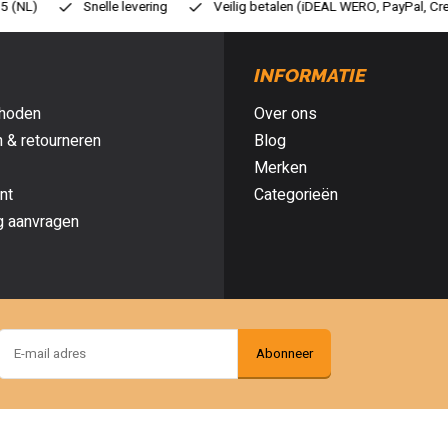
eilig betalen (iDEAL WERO, PayPal, Credit card of Achteraf betalen)
G
INFORMATIE
hoden
Over ons
 & retourneren
Blog
Merken
nt
Categorieën
g aanvragen
Abonneer