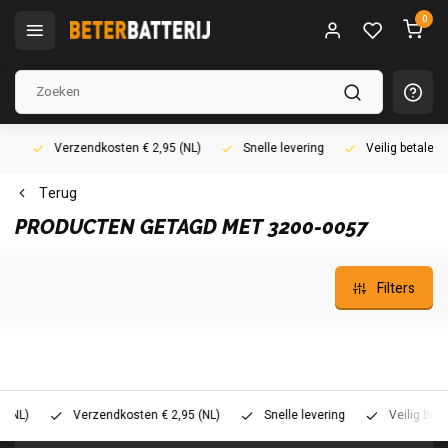
0
Verzendkosten € 2,95 (NL)
Snelle levering
Veilig betalen (i
Terug
PRODUCTEN GETAGD MET 3200-0057
Filters
)
Verzendkosten € 2,95 (NL)
Snelle levering
Veilig betalen 