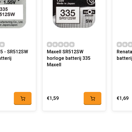
5 - SR512SW
Maxell SR512SW
Renata
tterij
horloge batterij 335
Maxell
€1,59
€1,69