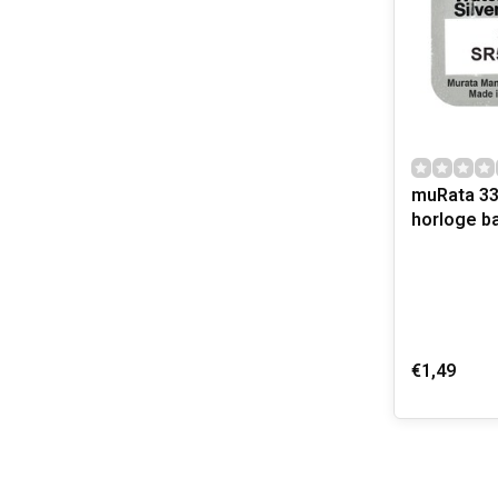
muRata 33
horloge ba
€1,49