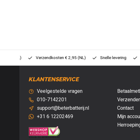
0,- (NL)
Verzendkosten € 2,95 (NL)
Snelle levering
Veil
KLANTENSERVICE
Veelgestelde vragen
Betaalmet
010-7142201
Verzenden
support@beterbatterij.nl
Contact
+31 6 12202469
Mijn accou
Herroepin