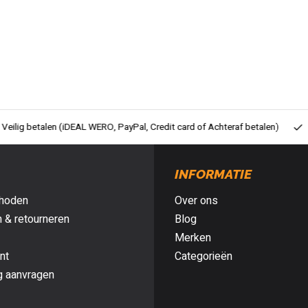
ig betalen (iDEAL WERO, PayPal, Credit card of Achteraf betalen)
Gra
INFORMATIE
hoden
Over ons
 & retourneren
Blog
Merken
nt
Categorieën
g aanvragen