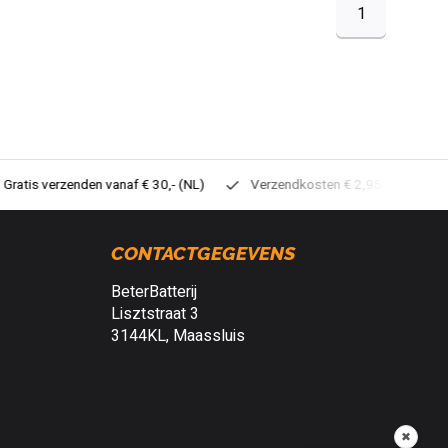
1
tis verzenden vanaf € 30,- (NL)
Verzendkosten € 2,95 (NL)
Sne
CONTACTGEGEVENS
BeterBatterij
Lisztstraat 3
3144KL, Maassluis
✖