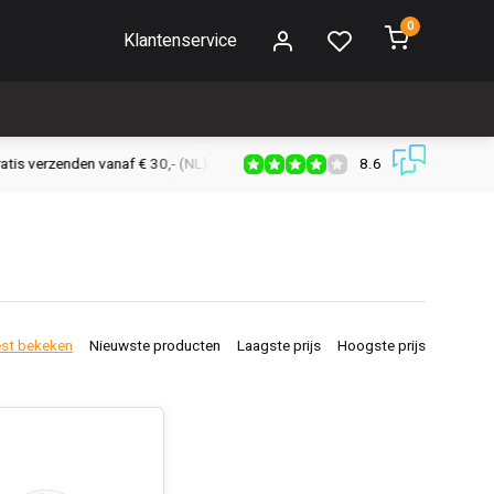
0
Klantenservice
8.6
s verzenden vanaf € 30,- (NL)
Verzendkosten € 2,95 (NL)
Snell
st bekeken
Nieuwste producten
Laagste prijs
Hoogste prijs