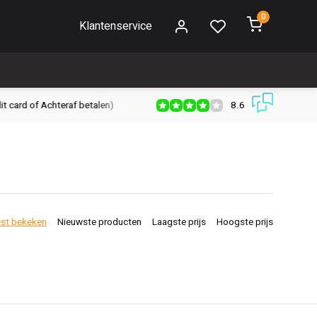
0
Klantenservice
8.6
Gratis verzenden vanaf € 30,- (NL)
Verzendkosten € 2,95 (NL)
st bekeken
Nieuwste producten
Laagste prijs
Hoogste prijs