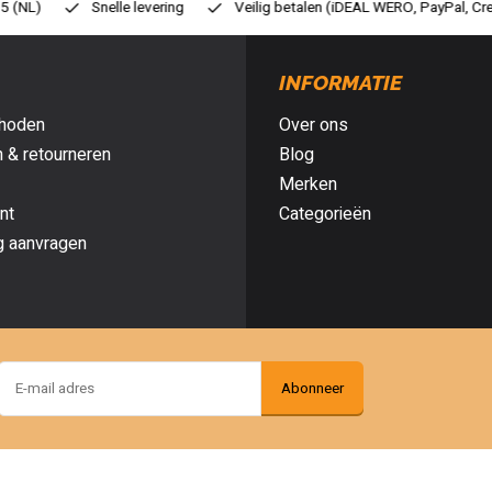
Veilig betalen (iDEAL WERO, PayPal, Credit card of Achteraf betalen)
INFORMATIE
hoden
Over ons
 & retourneren
Blog
Merken
nt
Categorieën
g aanvragen
Abonneer