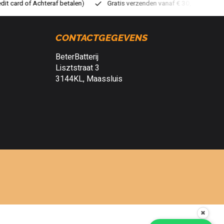
Gratis verzenden vanaf € 30,- (NL)
Verzendkosten € 2,95 (NL)
CONTACTGEGEVENS
BeterBatterij
Lisztstraat 3
3144KL, Maassluis
✖