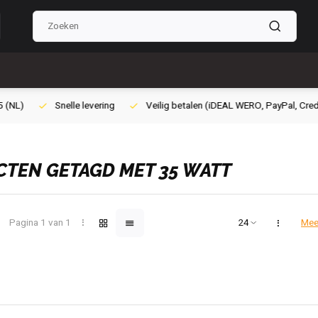
Veilig betalen (iDEAL WERO, PayPal, Credit card of Achteraf betalen)
TEN GETAGD MET 35 WATT
Pagina 1 van 1
Mee