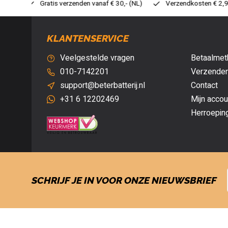
 € 30,- (NL)
Verzendkosten € 2,95 (NL)
Snelle levering
KLANTENSERVICE
Veelgestelde vragen
Betaalmet
010-7142201
Verzenden
support@beterbatterij.nl
Contact
+31 6 12202469
Mijn accou
Herroepin
SCHRIJF JE IN VOOR ONZE NIEUWSBRIEF