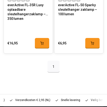
everActive FL‑35R Luxy
everActive FL‑50 Sparky
oplaadbare
sleutelhanger zaklamp –
sleutelhangerzaklamp –
100 lumen
350 lumen
€16,95
€6,95
1
Verzendkosten € 2,95 (NL)
Snelle levering
Veilig betalen (