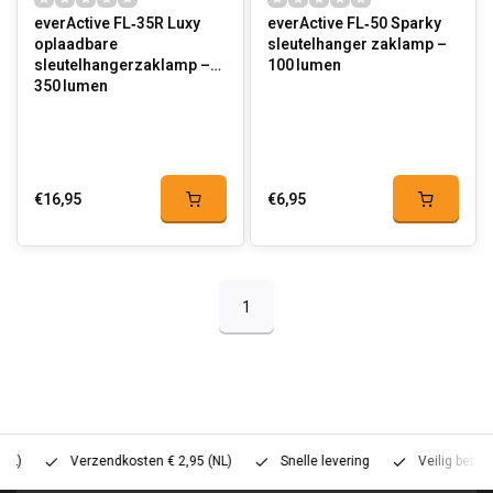
everActive FL‑35R Luxy
everActive FL‑50 Sparky
oplaadbare
sleutelhanger zaklamp –
sleutelhangerzaklamp –
100 lumen
350 lumen
€16,95
€6,95
1
Verzendkosten € 2,95 (NL)
Snelle levering
Veilig betalen (