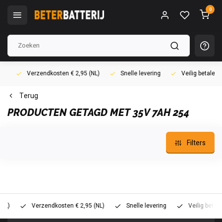
0
Verzendkosten € 2,95 (NL)
Snelle levering
Veilig betalen (i
Terug
PRODUCTEN GETAGD MET 35V 7AH 254
Filters
Verzendkosten € 2,95 (NL)
Snelle levering
Veilig betalen (