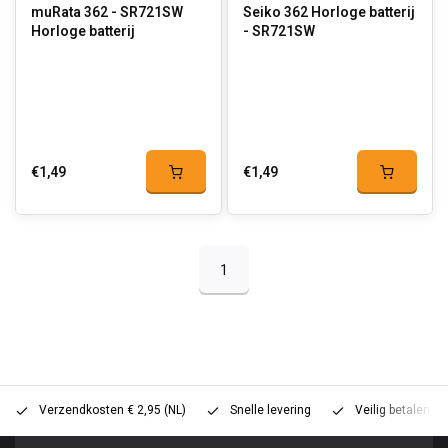
muRata 362 - SR721SW
Seiko 362 Horloge batterij
Horloge batterij
- SR721SW
€1,49
€1,49
1
Verzendkosten € 2,95 (NL)
Snelle levering
Veilig betalen (