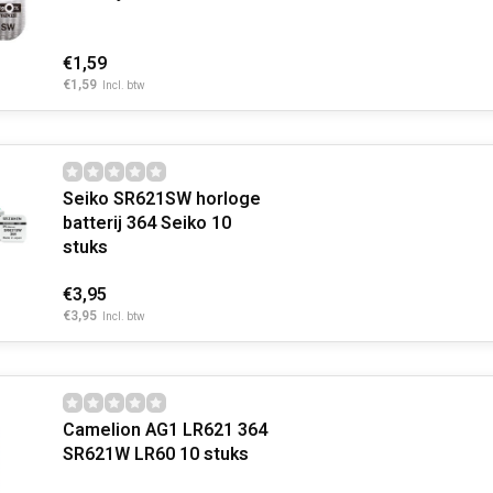
€1,59
€1,59
Incl. btw
Seiko SR621SW horloge
batterij 364 Seiko 10
stuks
€3,95
€3,95
Incl. btw
Camelion AG1 LR621 364
SR621W LR60 10 stuks