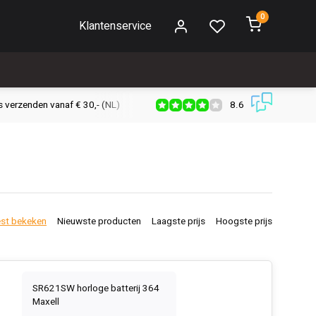
0
Klantenservice
8.6
s verzenden vanaf € 30,- (NL)
Verzendkosten € 2,95 (NL)
Snell
st bekeken
Nieuwste producten
Laagste prijs
Hoogste prijs
SR621SW horloge batterij 364
Maxell