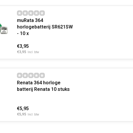
muRata 364
horlogebatterij SR621SW
- 10 x
€3,95
€3,95
Incl. btw
Renata 364 horloge
batterij Renata 10 stuks
€5,95
€5,95
Incl. btw