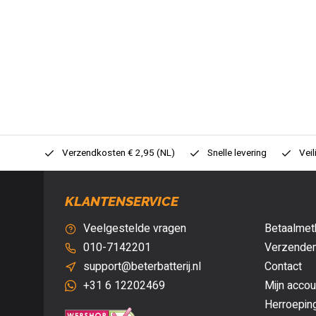
0,- (NL)
Verzendkosten € 2,95 (NL)
Snelle levering
Veil
KLANTENSERVICE
Veelgestelde vragen
Betaalmet
010-7142201
Verzenden
support@beterbatterij.nl
Contact
+31 6 12202469
Mijn accou
Herroepin