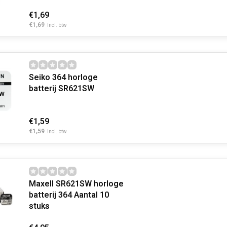
€1,69
€1,69
Incl. btw
Seiko 364 horloge
batterij SR621SW
€1,59
€1,59
Incl. btw
Maxell SR621SW horloge
batterij 364 Aantal 10
stuks