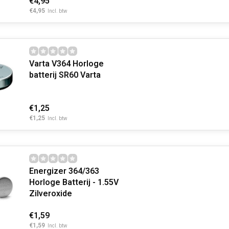
€4,95
€4,95
Incl. btw
Varta V364 Horloge
batterij SR60 Varta
€1,25
€1,25
Incl. btw
Energizer 364/363
Horloge Batterij - 1.55V
Zilveroxide
€1,59
€1,59
Incl. btw