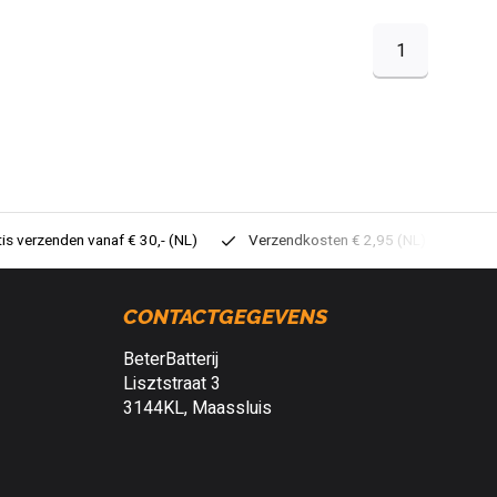
1
tis verzenden vanaf € 30,- (NL)
Verzendkosten € 2,95 (NL)
Sne
CONTACTGEGEVENS
BeterBatterij
Lisztstraat 3
3144KL, Maassluis