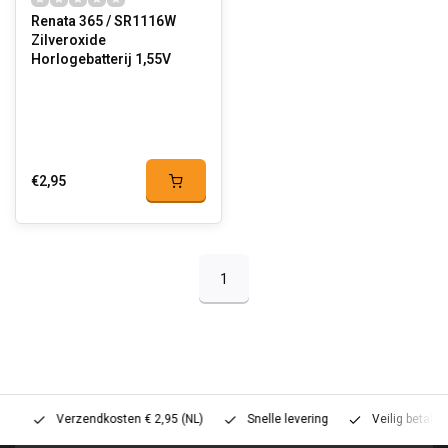
Renata 365 / SR1116W
Zilveroxide
Horlogebatterij 1,55V
€2,95
1
Verzendkosten € 2,95 (NL)
Snelle levering
Veilig betalen (