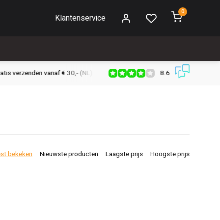
0
Klantenservice
8.6
s verzenden vanaf € 30,- (NL)
Verzendkosten € 2,95 (NL)
Snell
st bekeken
Nieuwste producten
Laagste prijs
Hoogste prijs