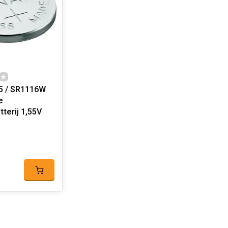
5 / SR1116W
e
terij 1,55V