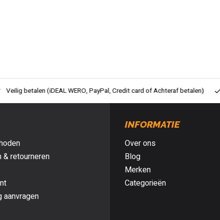
ig betalen (iDEAL WERO, PayPal, Credit card of Achteraf betalen)
Gra
INFORMATIE
hoden
Over ons
 & retourneren
Blog
Merken
nt
Categorieën
g aanvragen