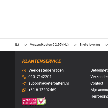
0,- (NL)
Verzendkosten € 2,95 (NL)
Snelle levering
Veil
KLANTENSERVICE
Veelgestelde vragen
Betaalmet
010-7142201
Verzenden
support@beterbatterij.nl
Contact
+31 6 12202469
Mijn accou
Herroepin