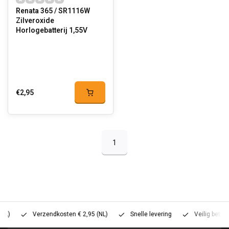
Renata 365 / SR1116W
Zilveroxide
Horlogebatterij 1,55V
€2,95
1
Verzendkosten € 2,95 (NL)
Snelle levering
Veilig betalen (