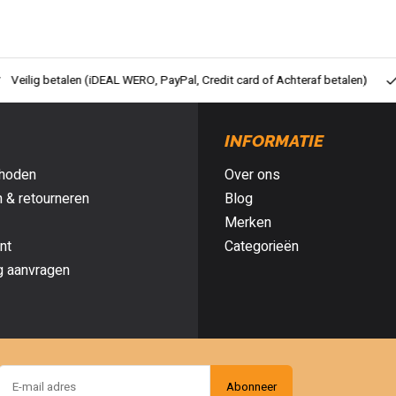
ig betalen (iDEAL WERO, PayPal, Credit card of Achteraf betalen)
Gra
INFORMATIE
hoden
Over ons
 & retourneren
Blog
Merken
nt
Categorieën
g aanvragen
Abonneer