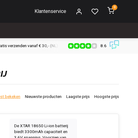
0
Klantenservice
8.6
s verzenden vanaf € 30,- (NL)
Verzendkosten € 2,95 (NL)
Snell
IJ
st bekeken
Nieuwste producten
Laagste prijs
Hoogste prijs
De XTAR 18650 Li-ion batterij
biedt 3300mAh capaciteit en
3,6V spanning. Voorzien van