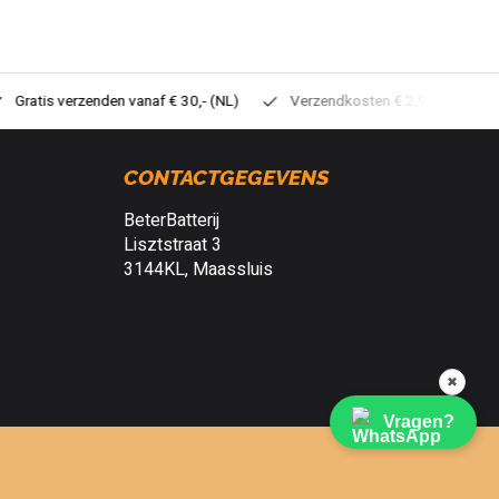
tis verzenden vanaf € 30,- (NL)
Verzendkosten € 2,95 (NL)
Sne
CONTACTGEGEVENS
BeterBatterij
Lisztstraat 3
3144KL, Maassluis
✖
Vragen?