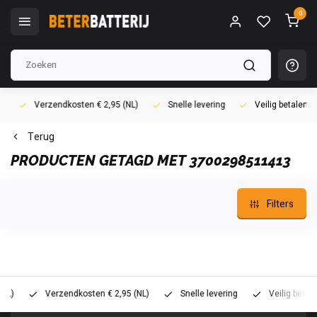
0
Verzendkosten € 2,95 (NL)
Snelle levering
Veilig betalen (i
Terug
PRODUCTEN GETAGD MET 3700298511413
Filters
Verzendkosten € 2,95 (NL)
Snelle levering
Veilig betalen (