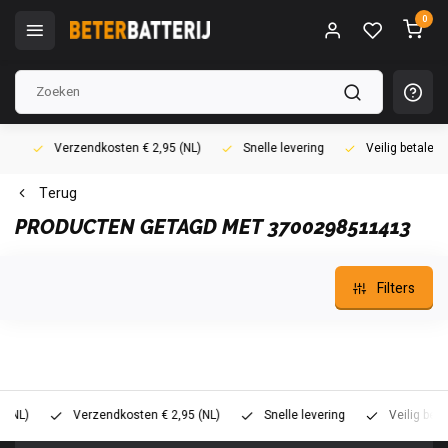
0
Verzendkosten € 2,95 (NL)
Snelle levering
Veilig betalen (i
Terug
PRODUCTEN GETAGD MET 3700298511413
Filters
)
Verzendkosten € 2,95 (NL)
Snelle levering
Veilig betalen 