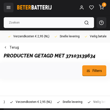
0
Verzendkosten € 2,95 (NL)
Snelle levering
Veilig betalen (i
Terug
PRODUCTEN GETAGD MET 37103139634
Filters
Verzendkosten € 2,95 (NL)
Snelle levering
Veilig betalen (