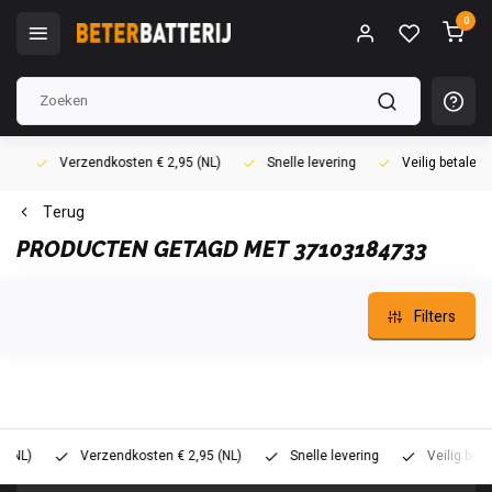
0
Verzendkosten € 2,95 (NL)
Snelle levering
Veilig betalen (i
Terug
PRODUCTEN GETAGD MET 37103184733
Filters
)
Verzendkosten € 2,95 (NL)
Snelle levering
Veilig betalen 