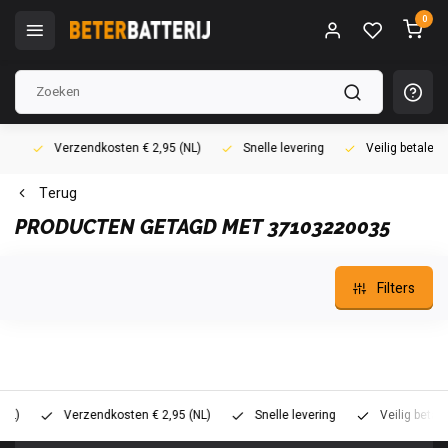
0
Verzendkosten € 2,95 (NL)
Snelle levering
Veilig betalen (i
Terug
PRODUCTEN GETAGD MET 37103220035
Filters
Verzendkosten € 2,95 (NL)
Snelle levering
Veilig betalen (