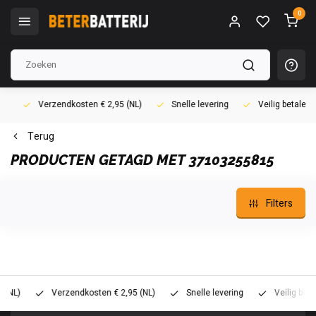
0
Verzendkosten € 2,95 (NL)
Snelle levering
Veilig betalen (i
Terug
PRODUCTEN GETAGD MET 37103255815
Filters
)
Verzendkosten € 2,95 (NL)
Snelle levering
Veilig betalen 