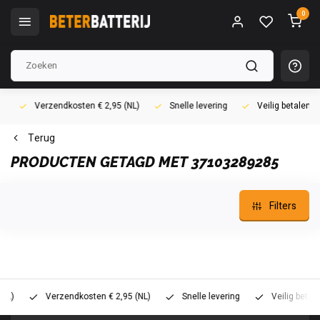
0
Verzendkosten € 2,95 (NL)
Snelle levering
Veilig betalen (i
Terug
PRODUCTEN GETAGD MET 37103289285
Filters
Verzendkosten € 2,95 (NL)
Snelle levering
Veilig betalen (