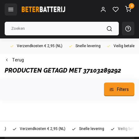
0
Verzendkosten € 2,95 (NL)
Snelle levering
Veilig betalen (i
Terug
PRODUCTEN GETAGD MET 37103289292
Filters
Verzendkosten € 2,95 (NL)
Snelle levering
Veilig betalen (