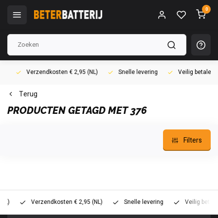
0
Verzendkosten € 2,95 (NL)
Snelle levering
Veilig betalen (i
Terug
PRODUCTEN GETAGD MET 376
Filters
Verzendkosten € 2,95 (NL)
Snelle levering
Veilig betalen (