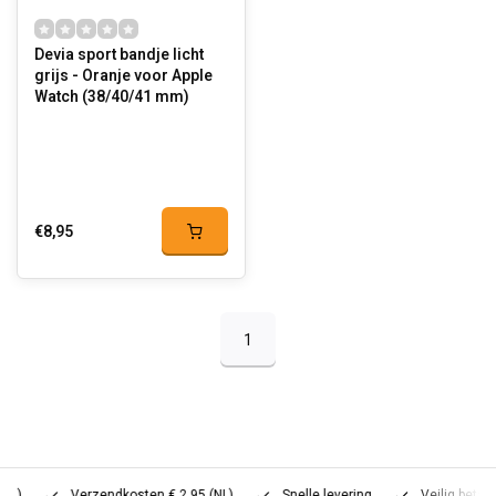
Devia sport bandje licht
grijs - Oranje voor Apple
Watch (38/40/41 mm)
€8,95
1
Verzendkosten € 2,95 (NL)
Snelle levering
Veilig betalen (