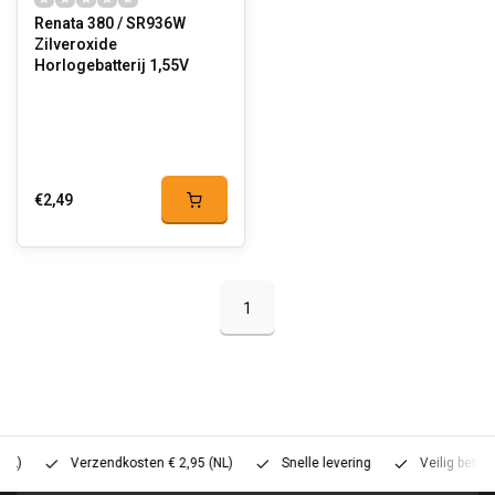
Renata 380 / SR936W
Zilveroxide
Horlogebatterij 1,55V
€2,49
1
Verzendkosten € 2,95 (NL)
Snelle levering
Veilig betalen (