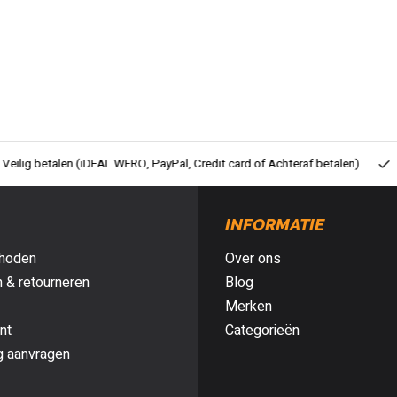
ig betalen (iDEAL WERO, PayPal, Credit card of Achteraf betalen)
Gra
INFORMATIE
hoden
Over ons
 & retourneren
Blog
Merken
nt
Categorieën
g aanvragen