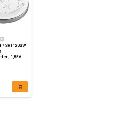
1 / SR1120SW
e
terij 1,55V