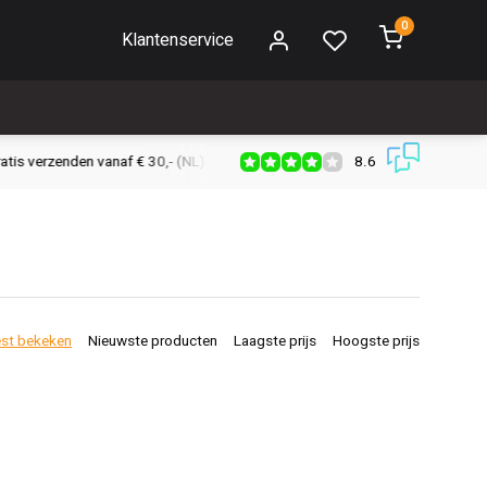
0
Klantenservice
8.6
s verzenden vanaf € 30,- (NL)
Verzendkosten € 2,95 (NL)
Snell
st bekeken
Nieuwste producten
Laagste prijs
Hoogste prijs