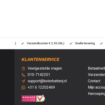
0,- (NL)
Verzendkosten € 2,95 (NL)
Snelle levering
Veil
KLANTENSERVICE
Veelgestelde vragen
Betaalmet
010-7142201
Verzenden
support@beterbatterij.nl
Contact
+31 6 12202469
Mijn accou
Herroepin