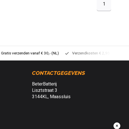
1
tis verzenden vanaf € 30,- (NL)
Verzendkosten € 2,95 (NL)
Sne
CONTACTGEGEVENS
BeterBatterij
Lisztstraat 3
3144KL, Maassluis
✖