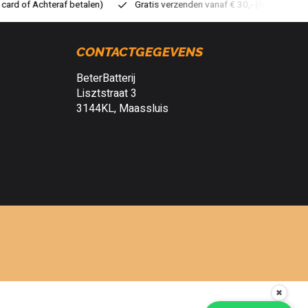
atis verzenden vanaf € 30,- (NL)
Verzendkosten € 2,95 (NL)
S
CONTACTGEGEVENS
BeterBatterij
Lisztstraat 3
3144KL, Maassluis
✖