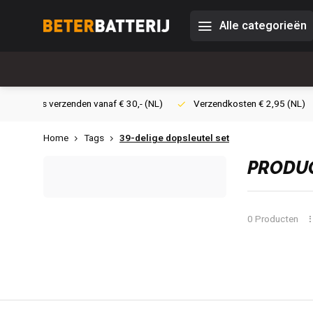
Alle categorieën
0,- (NL)
Verzendkosten € 2,95 (NL)
Snelle levering
Veil
Home
Tags
39-delige dopsleutel set
PRODUC
0 Producten