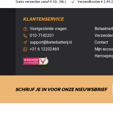
30,- (NL)
Verzendkosten € 2,95 (NL)
Snelle levering
Ve
KLANTENSERVICE
Veelgestelde vragen
Betaalmet
010-7142201
Verzenden
support@beterbatterij.nl
Contact
+31 6 12202469
Mijn accou
Herroepin
SCHRIJF JE IN VOOR ONZE NIEUWSBRIEF