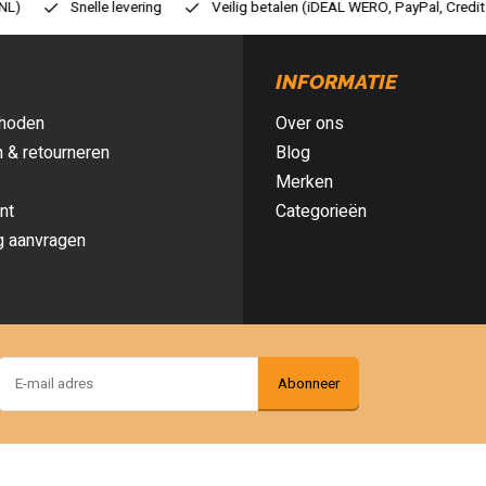
ilig betalen (iDEAL WERO, PayPal, Credit card of Achteraf betalen)
Gr
INFORMATIE
hoden
Over ons
 & retourneren
Blog
Merken
nt
Categorieën
g aanvragen
Abonneer