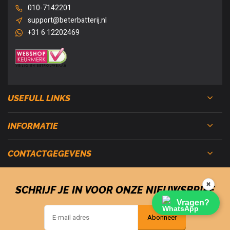
010-7142201
support@beterbatterij.nl
+31 6 12202469
USEFULL LINKS
INFORMATIE
CONTACTGEGEVENS
✖
SCHRIJF JE IN VOOR ONZE NIEUWSBRIEF
Vragen?
Abonneer