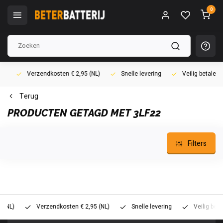
0
Verzendkosten € 2,95 (NL)
Snelle levering
Veilig betalen (i
Terug
PRODUCTEN GETAGD MET 3LF22
Filters
)
Verzendkosten € 2,95 (NL)
Snelle levering
Veilig betalen 