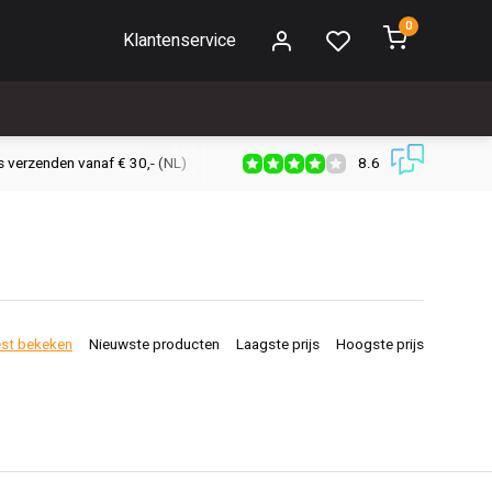
0
Klantenservice
8.6
s verzenden vanaf € 30,- (NL)
Verzendkosten € 2,95 (NL)
Snell
st bekeken
Nieuwste producten
Laagste prijs
Hoogste prijs