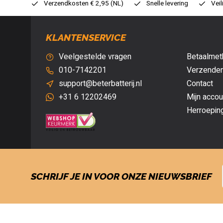
0,- (NL)
Verzendkosten € 2,95 (NL)
Snelle levering
Veil
KLANTENSERVICE
Veelgestelde vragen
Betaalmet
010-7142201
Verzenden
support@beterbatterij.nl
Contact
+31 6 12202469
Mijn accou
Herroepin
SCHRIJF JE IN VOOR ONZE NIEUWSBRIEF