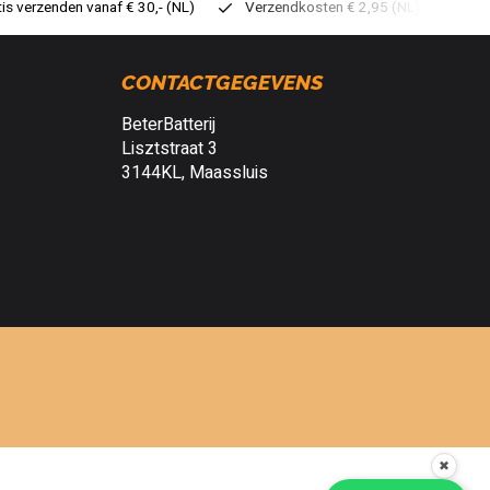
tis verzenden vanaf € 30,- (NL)
Verzendkosten € 2,95 (NL)
Sne
CONTACTGEGEVENS
BeterBatterij
Lisztstraat 3
3144KL, Maassluis
✖