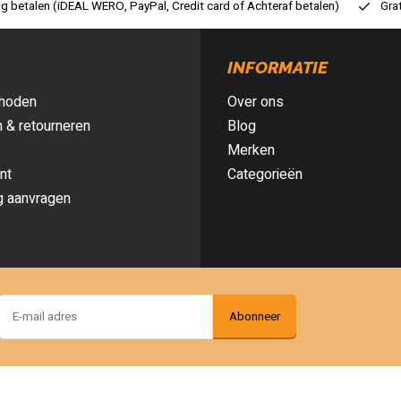
ig betalen (iDEAL WERO, PayPal, Credit card of Achteraf betalen)
Gra
INFORMATIE
hoden
Over ons
 & retourneren
Blog
Merken
nt
Categorieën
g aanvragen
Abonneer