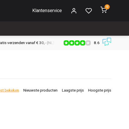
0
Klantenservice
8.6
s verzenden vanaf € 30,- (NL)
Verzendkosten € 2,95 (NL)
Snell
st bekeken
Nieuwste producten
Laagste prijs
Hoogste prijs