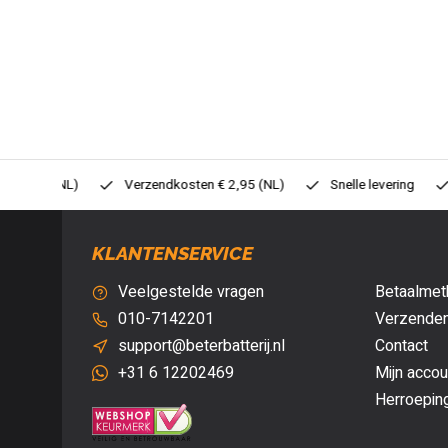
0,- (NL)
Verzendkosten € 2,95 (NL)
Snelle levering
Veil
KLANTENSERVICE
Veelgestelde vragen
Betaalmet
010-7142201
Verzenden
support@beterbatterij.nl
Contact
+31 6 12202469
Mijn accou
Herroepin