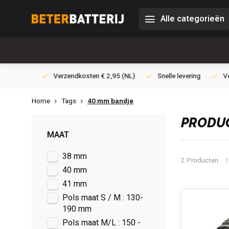
Alle categorieën
0,- (NL)
Verzendkosten € 2,95 (NL)
Snelle levering
Veili
Home
Tags
40 mm bandje
PRODUC
MAAT
38 mm
2 Producten
40 mm
41 mm
Pols maat S / M : 130-
190 mm
Pols maat M/L : 150 -