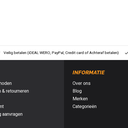
ig betalen (iDEAL WERO, PayPal, Credit card of Achteraf betalen)
Gra
INFORMATIE
hoden
Over ons
 & retourneren
Blog
Merken
nt
Categorieën
g aanvragen