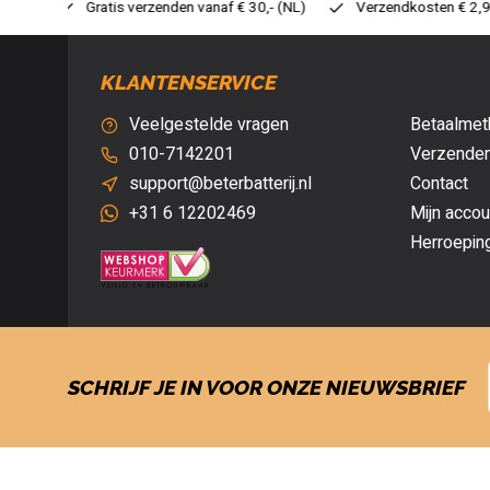
 30,- (NL)
Verzendkosten € 2,95 (NL)
Snelle levering
V
KLANTENSERVICE
Veelgestelde vragen
Betaalmet
010-7142201
Verzenden
support@beterbatterij.nl
Contact
+31 6 12202469
Mijn accou
Herroepin
SCHRIJF JE IN VOOR ONZE NIEUWSBRIEF