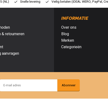
eilig betalen (iDEAL WERO, PayPal, Credit card of Achteraf betalen)
G
INFORMATIE
hoden
Over ons
 & retourneren
Blog
Merken
nt
Categorieën
g aanvragen
Abonneer