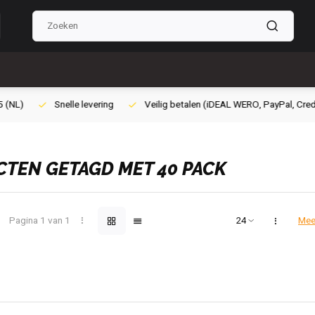
ilig betalen (iDEAL WERO, PayPal, Credit card of Achteraf betalen)
Gra
TEN GETAGD MET 40 PACK
Pagina 1 van 1
Mee