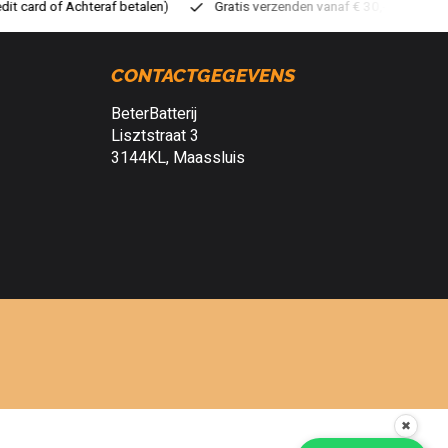
ratis verzenden vanaf € 30,- (NL)
Verzendkosten € 2,95 (NL)
S
CONTACTGEGEVENS
BeterBatterij
Lisztstraat 3
3144KL, Maassluis
✖