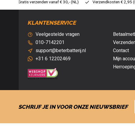
30,- (NL)
Verzendkosten € 2,95 (NL)
Snelle levering
Ve
KLANTENSERVICE
Veelgestelde vragen
Betaalmet
010-7142201
Verzenden
support@beterbatterij.nl
Contact
+31 6 12202469
Mijn accou
Herroepin
SCHRIJF JE IN VOOR ONZE NIEUWSBRIEF