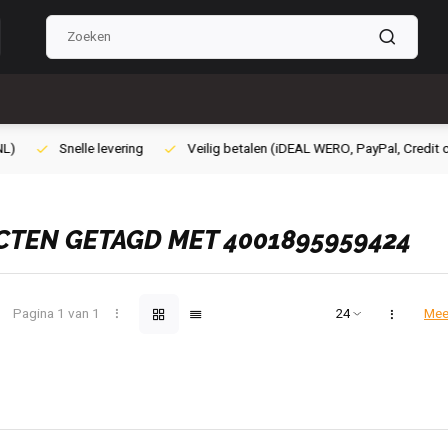
lig betalen (iDEAL WERO, PayPal, Credit card of Achteraf betalen)
Gra
TEN GETAGD MET 4001895959424
Pagina 1 van 1
Mee