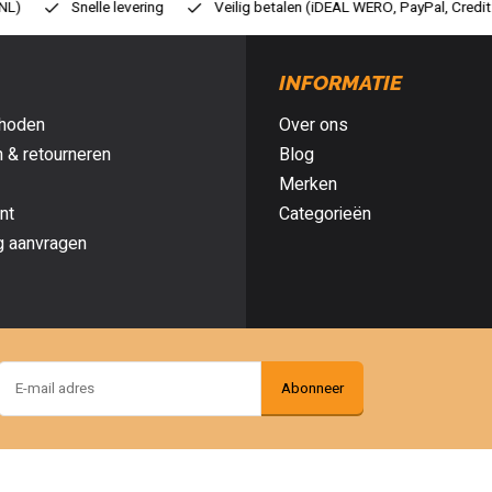
ilig betalen (iDEAL WERO, PayPal, Credit card of Achteraf betalen)
Gr
INFORMATIE
hoden
Over ons
 & retourneren
Blog
Merken
nt
Categorieën
g aanvragen
Abonneer