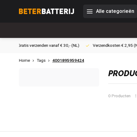
Alle categorieën
30,- (NL)
Verzendkosten € 2,95 (NL)
Snelle levering
Vei
Home
Tags
4001895959424
PRODUC
0 Producten