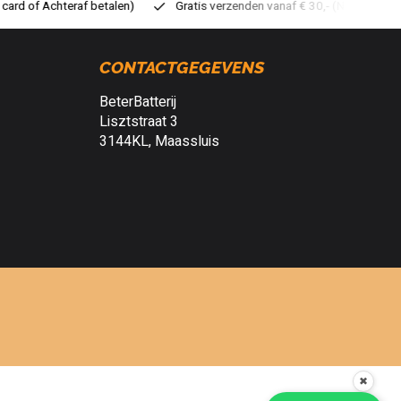
atis verzenden vanaf € 30,- (NL)
Verzendkosten € 2,95 (NL)
S
CONTACTGEGEVENS
BeterBatterij
Lisztstraat 3
3144KL, Maassluis
✖