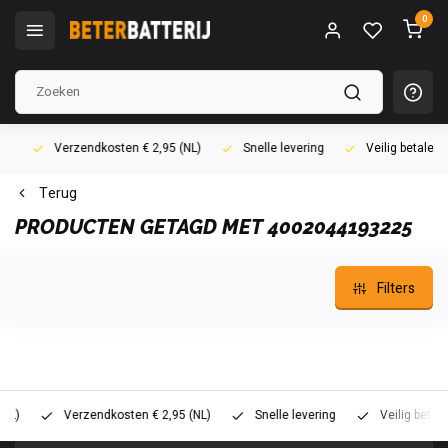
0
Verzendkosten € 2,95 (NL)
Snelle levering
Veilig betalen (i
Terug
PRODUCTEN GETAGD MET 4002044193225
Filters
Verzendkosten € 2,95 (NL)
Snelle levering
Veilig betalen (