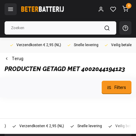
0
Verzendkosten € 2,95 (NL)
Snelle levering
Veilig betalen (i
Terug
PRODUCTEN GETAGD MET 4002044194123
Filters
Verzendkosten € 2,95 (NL)
Snelle levering
Veilig betalen (