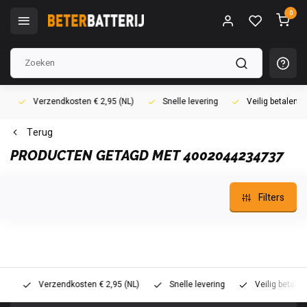
0
Verzendkosten € 2,95 (NL)
Snelle levering
Veilig betalen (i
Terug
PRODUCTEN GETAGD MET 4002044234737
Filters
Verzendkosten € 2,95 (NL)
Snelle levering
Veilig betalen (