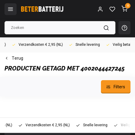
0
Verzendkosten € 2,95 (NL)
Snelle levering
Veilig betalen (i
Terug
PRODUCTEN GETAGD MET 4002044427245
Filters
L)
Verzendkosten € 2,95 (NL)
Snelle levering
Veilig betalen