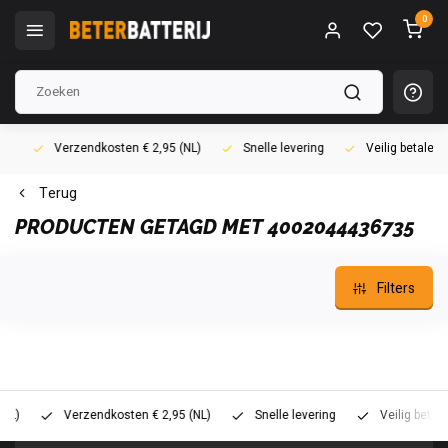
0
Verzendkosten € 2,95 (NL)
Snelle levering
Veilig betalen (i
Terug
PRODUCTEN GETAGD MET 4002044436735
Filters
Verzendkosten € 2,95 (NL)
Snelle levering
Veilig betalen (