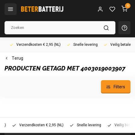
0
Verzendkosten € 2,95 (NL)
Snelle levering
Veilig betalen (i
Terug
PRODUCTEN GETAGD MET 4003019003907
Filters
Verzendkosten € 2,95 (NL)
Snelle levering
Veilig betalen (