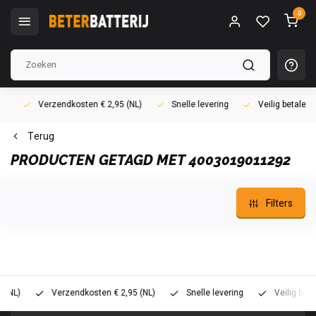
0
Verzendkosten € 2,95 (NL)
Snelle levering
Veilig betalen (i
Terug
PRODUCTEN GETAGD MET 4003019011292
Filters
L)
Verzendkosten € 2,95 (NL)
Snelle levering
Veilig betalen