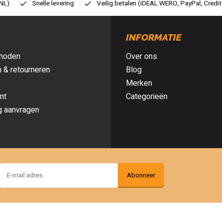
ilig betalen (iDEAL WERO, PayPal, Credit card of Achteraf betalen)
Gr
INFORMATIE
hoden
Over ons
 & retourneren
Blog
Merken
nt
Categorieën
g aanvragen
Abonneer