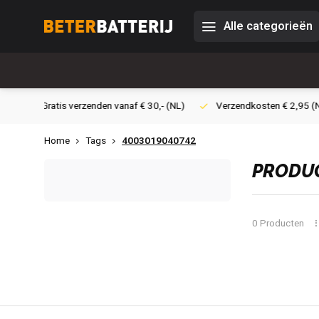
Alle categorieën
30,- (NL)
Verzendkosten € 2,95 (NL)
Snelle levering
Vei
Home
Tags
4003019040742
PRODUC
0 Producten