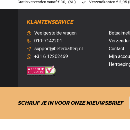
30,- (NL)
Verzendkosten € 2,95 (NL)
Snelle levering
Ve
KLANTENSERVICE
Veelgestelde vragen
Betaalmet
010-7142201
Verzenden
support@beterbatterij.nl
Contact
+31 6 12202469
Mijn accou
Herroepin
SCHRIJF JE IN VOOR ONZE NIEUWSBRIEF