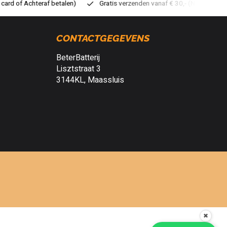
atis verzenden vanaf € 30,- (NL)
Verzendkosten € 2,95 (NL)
S
CONTACTGEGEVENS
BeterBatterij
Lisztstraat 3
3144KL, Maassluis
✖