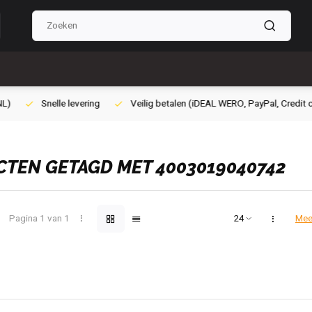
lig betalen (iDEAL WERO, PayPal, Credit card of Achteraf betalen)
Gra
TEN GETAGD MET 4003019040742
Pagina 1 van 1
Mee