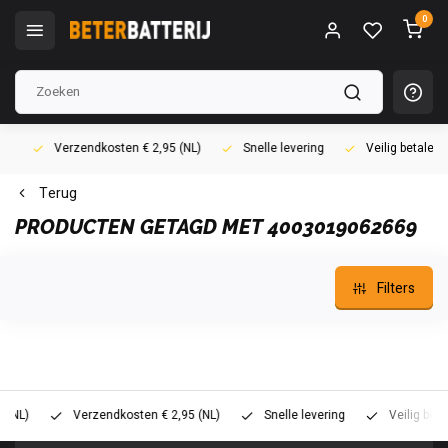
0
Verzendkosten € 2,95 (NL)
Snelle levering
Veilig betalen (i
Terug
PRODUCTEN GETAGD MET 4003019062669
Filters
)
Verzendkosten € 2,95 (NL)
Snelle levering
Veilig betalen 